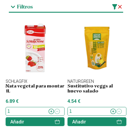
Filtros
SCHLAGFIX
NATURGREEN
Nata vegetal para montar
Sustitutivo veggs al
1L
huevo salado
6.89 €
4.54 €
Añadir
Añadir