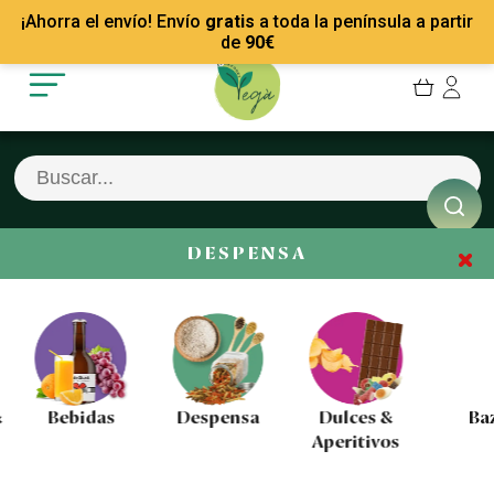
Mis Pedidos
Recetas
¡Ahorra el envío! Envío
gratis
a toda la península a partir
Mis favoritos
Empresas
de
90
€
Cerrar sesión
Contacto
DESPENSA
Bebidas
Despensa
Dulces &
Baza
Aperitivos