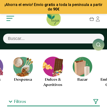
Mis Pedidos
Recetas
¡Ahorra el envío! Envío
gratis
a toda la península a partir
Mis favoritos
Empresas
de
90
€
Cerrar sesión
Contacto
Despensa
Dulces &
Bazar
Embutid
Aperitivos
Queso
Filtros