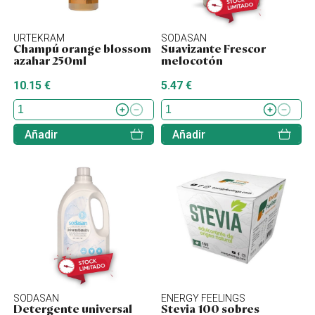
URTEKRAM
SODASAN
Champú orange blossom
Suavizante Frescor
azahar 250ml
melocotón
10.15 €
5.47 €
Añadir
Añadir
SODASAN
ENERGY FEELINGS
Detergente universal
Stevia 100 sobres