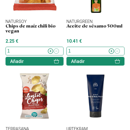
NATURSOY
NATURGREEN
Chips de maíz chili bio
Aceite de sésamo 500ml
vegan
2.25 €
10.41 €
Añadir
Añadir
TERRASANA
URTEKRAM