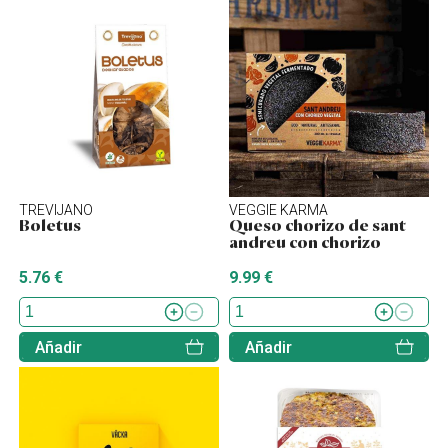
TREVIJANO
VEGGIE KARMA
Boletus
Queso chorizo de sant
andreu con chorizo
5.76 €
9.99 €
Añadir
Añadir