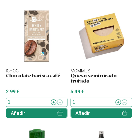
ICHOC
MOMMUS
Chocolate barista café
Queso semicurado
trufado
2.99 €
5.49 €
Añadir
Añadir