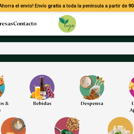
Ahorra el envío! Envío
gratis
a toda la península a partir de
90
resas
Contacto
os &
Bebidas
Despensa
D
a
A