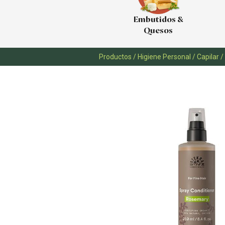
Embutidos &
Quesos
Productos
/
Higiene Personal
/
Capilar
/