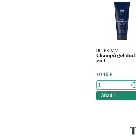
URTEKRAM
Champú gel duch
en 1
10.15 €
Añadir
T