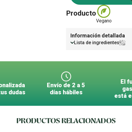
Producto
Vegano
Información detallada
Lista de ingredientes
El f
onalizada
Envío de 2 a 5
gas
tus dudas
días hábiles
está 
PRODUCTOS RELACIONADOS