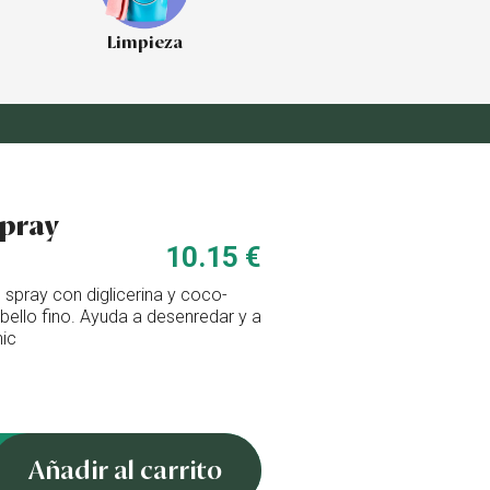
Limpieza
spray
10.15 €
spray con diglicerina y coco-
abello fino. Ayuda a desenredar y a
nic
Añadir al carrito