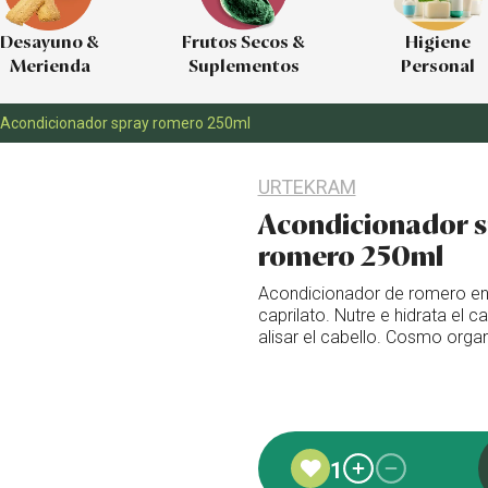
Desayuno &
Frutos Secos &
Higiene
Merienda
Suplementos
Personal
Acondicionador spray romero 250ml
URTEKRAM
Acondicionador 
romero 250ml
Acondicionador de romero en 
caprilato. Nutre e hidrata el c
alisar el cabello. Cosmo orga
Añadido a favoritos
1