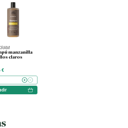
KRAM
URTEKRAM
URTEKRAM
pú manzanilla
Champú aloe vera
Acondicionador
los claros
250ml
ortiga
 €
10.15 €
10.15 €
dir
Añadir
Añadir
as