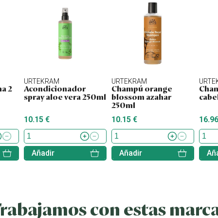
URTEKRAM
URTEKRAM
URTE
a 2
Acondicionador
Champú orange
Cham
spray aloe vera 250ml
blossom azahar
cabel
250ml
10.15 €
10.15 €
16.96
Añadir
Añadir
Aña
rabajamos con estas marc