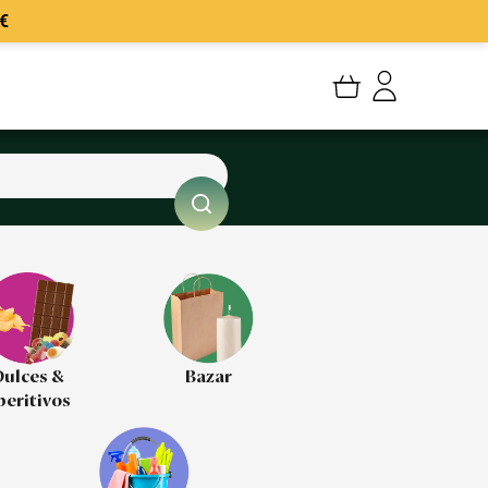
€
Mi cuenta
Mis Pedidos
Mis favoritos
Cerrar sesión
ulces &
Bazar
peritivos