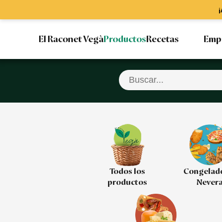
¡
El Raconet Vegà
Productos
Recetas
Emp
Todos los
Congelad
productos
Never