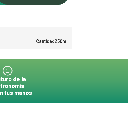
Cantidad
250ml
uturo de la
tronomía
en tus manos