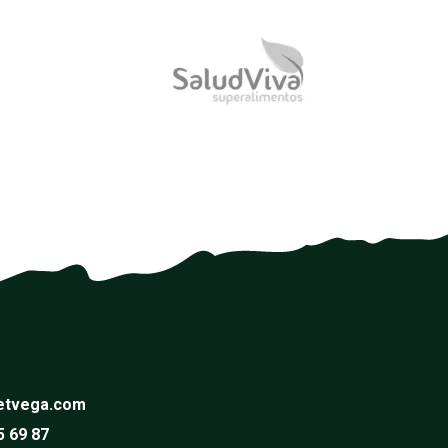
etvega.com
5 69 87