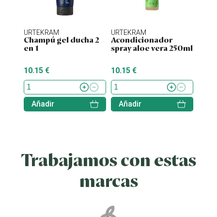
URTEKRAM
URTEKRAM
URTE
Champú gel ducha 2
Acondicionador
Cham
en 1
spray aloe vera 250ml
blos
250
10.15 €
10.15 €
10.15
Añadir
Añadir
Aña
Trabajamos con estas
marcas