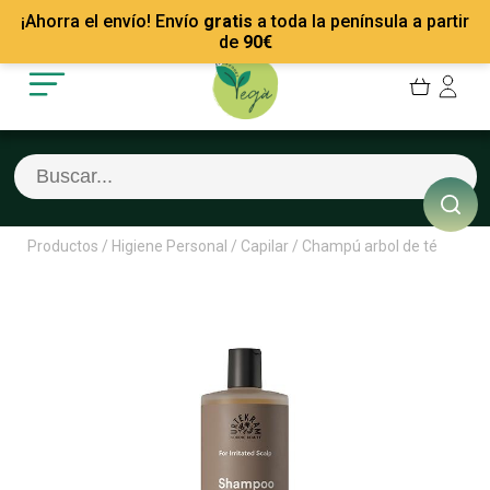
Mis Pedidos
Recetas
¡Ahorra el envío! Envío
gratis
a toda la península a partir
Mis favoritos
Empresas
de
90
€
Cerrar sesión
Contacto
Productos
/
Higiene Personal
/
Capilar
/
Champú arbol de té