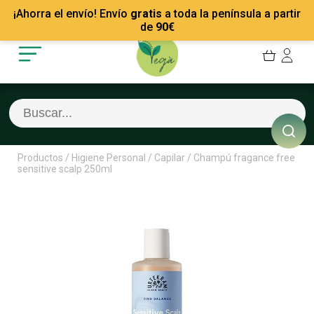
Mis Pedidos
Recetas
¡Ahorra el envío! Envío
gratis
a toda la península a partir
Mis favoritos
Empresas
de
90
€
Cerrar sesión
Contacto
Productos
/
Higiene Personal
/
Capilar
/
Champú fragance free
sensitive scalp 250ml