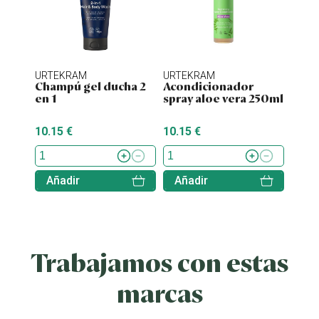
URTEKRAM
URTEKRAM
URTE
Champú gel ducha 2
Acondicionador
Cham
en 1
spray aloe vera 250ml
blos
250
10.15 €
10.15 €
10.15
Añadir
Añadir
Aña
Trabajamos con estas
marcas