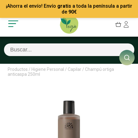
Mis Pedidos
Recetas
¡Ahorra el envío! Envío
gratis
a toda la península a partir
Mis favoritos
Empresas
de
90
€
Cerrar sesión
Contacto
Productos
/
Higiene Personal
/
Capilar
/
Champú ortiga
anticaspa 250ml