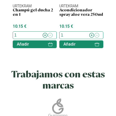
URTEKRAM
URTEKRAM
URTE
Champú gel ducha 2
Acondicionador
Cham
en 1
spray aloe vera 250ml
blos
250
10.15 €
10.15 €
10.15
Añadir
Añadir
Aña
Trabajamos con estas
marcas