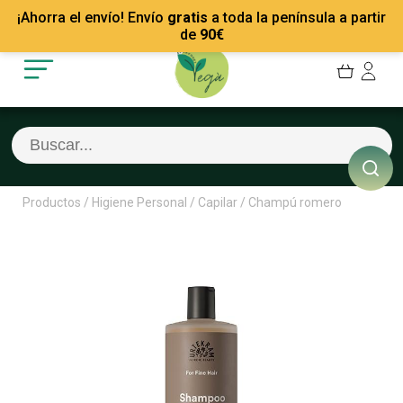
Mis Pedidos
Recetas
¡Ahorra el envío! Envío
gratis
a toda la península a partir
Mis favoritos
Empresas
de
90
€
Cerrar sesión
Contacto
Productos
/
Higiene Personal
/
Capilar
/
Champú romero