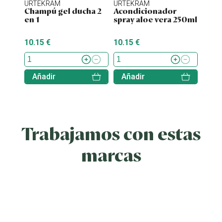
URTEKRAM
URTEKRAM
URTE
Champú gel ducha 2
Acondicionador
Cham
en 1
spray aloe vera 250ml
blos
250
10.15 €
10.15 €
10.15
Añadir
Añadir
Aña
Trabajamos con estas
marcas