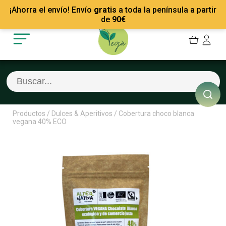
Mis Pedidos
Recetas
¡Ahorra el envío! Envío
gratis
a toda la península a partir
Mis favoritos
Empresas
de
90
€
Cerrar sesión
Contacto
Productos
/
Dulces & Aperitivos
/
Cobertura choco blanca
vegana 40% ECO