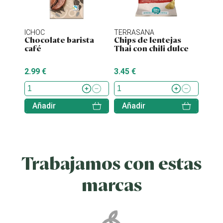
ICHOC
TERRASANA
NATU
Chocolate barista
Chips de lentejas
Chips
café
Thai con chili dulce
bio 
2.99 €
3.45 €
2.25 
Añadir
Añadir
Aña
Trabajamos con estas
marcas