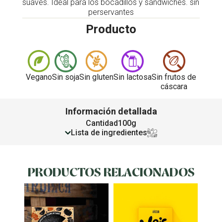
suaves. Ideal para los bocadillos y sándwiches. sin
perservantes
Producto
Vegano
Sin soja
Sin gluten
Sin lactosa
Sin frutos de
cáscara
Información detallada
Cantidad
100g
Lista de ingredientes
PRODUCTOS RELACIONADOS