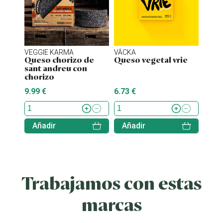
VEGGIE KARMA
VÄCKA
MOM
Queso chorizo de
Queso vegetal vrie
Ques
sant andreu con
truf
chorizo
9.99 €
6.73 €
5.49 
Añadir
Añadir
Aña
Trabajamos con estas
marcas