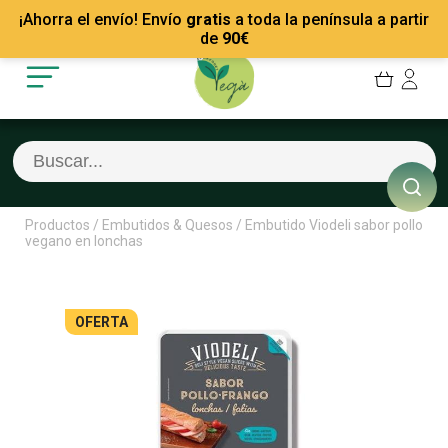
Mis Pedidos
Recetas
¡Ahorra el envío! Envío
gratis
a toda la península a partir
Mis favoritos
Empresas
de
90
€
Cerrar sesión
Contacto
Productos
/
Embutidos & Quesos
/
Embutido Viodeli sabor pollo
vegano en lonchas
OFERTA