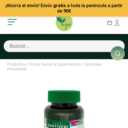
Mis Pedidos
Recetas
¡Ahorra el envío! Envío
gratis
a toda la península a partir
Mis favoritos
Empresas
de
90
€
Cerrar sesión
Contacto
Productos
/
Frutos Secos & Suplementos
/
Gummies
inmunidad