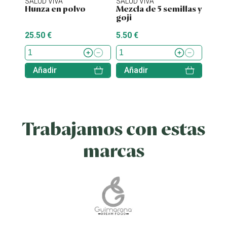
SALUD VIVA
SALUD VIVA
ENER
Hunza en polvo
Mezcla de 5 semillas y
Orga
goji
ECO 
25.50 €
5.50 €
9.29 
Añadir
Añadir
Aña
Trabajamos con estas
marcas