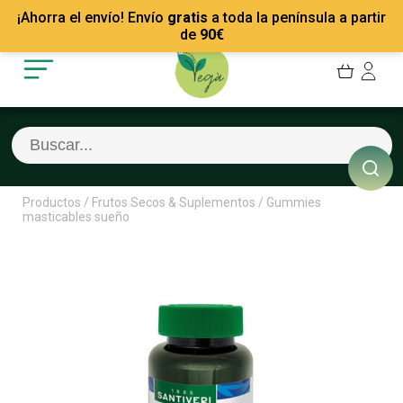
Mis Pedidos
Recetas
¡Ahorra el envío! Envío
gratis
a toda la península a partir
Mis favoritos
Empresas
de
90
€
Cerrar sesión
Contacto
Productos
/
Frutos Secos & Suplementos
/
Gummies
masticables sueño