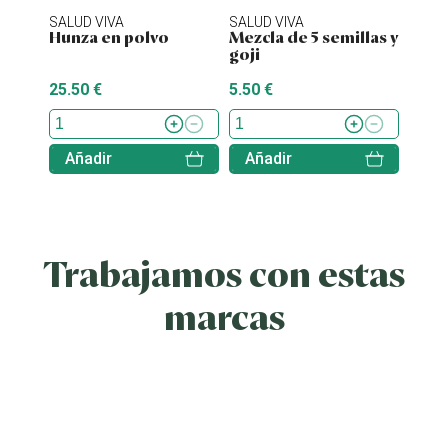
SALUD VIVA
SALUD VIVA
ENER
Hunza en polvo
Mezcla de 5 semillas y
Orga
goji
ECO 
25.50 €
5.50 €
9.29 
Añadir
Añadir
Aña
Trabajamos con estas
marcas