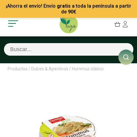
Mis Pedidos
Recetas
¡Ahorra el envío! Envío
gratis
a toda la península a partir
Mis favoritos
Empresas
de
90
€
Cerrar sesión
Contacto
Productos
/
Dulces & Aperitivos
/
Hummus clásico