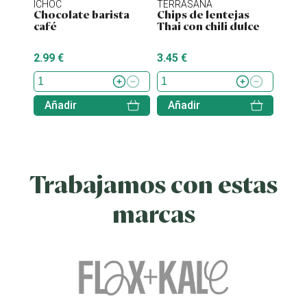
ICHOC
TERRASANA
NATU
Chocolate barista
Chips de lentejas
Chips
café
Thai con chili dulce
bio 
2.99 €
3.45 €
2.25 
Añadir
Añadir
Aña
Trabajamos con estas
marcas