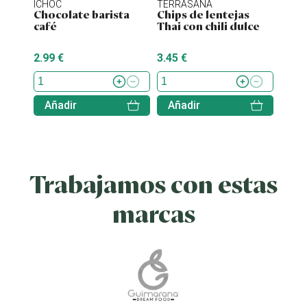
ICHOC
TERRASANA
NATU
Chocolate barista
Chips de lentejas
Chips
café
Thai con chili dulce
bio 
2.99 €
3.45 €
2.25 
Añadir
Añadir
Aña
Trabajamos con estas
marcas