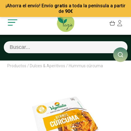
Mis Pedidos
Recetas
¡Ahorra el envío! Envío
gratis
a toda la península a partir
Mis favoritos
Empresas
de
90
€
Cerrar sesión
Contacto
Productos
/
Dulces & Aperitivos
/
Hummus cúrcuma