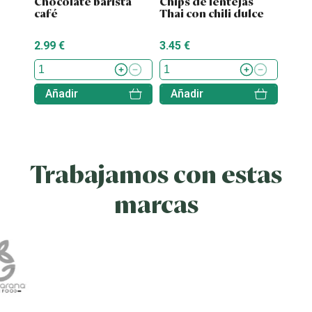
Chocolate barista
Chips de lentejas
Chips
café
Thai con chili dulce
bio 
2.99 €
3.45 €
2.25 
Añadir
Añadir
Aña
Trabajamos con estas
marcas