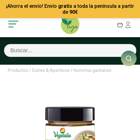
Mis Pedidos
Recetas
¡Ahorra el envío! Envío
gratis
a toda la península a partir
Mis favoritos
Empresas
de
90
€
Cerrar sesión
Contacto
Productos
/
Dulces & Aperitivos
/
Hummus garbanzo