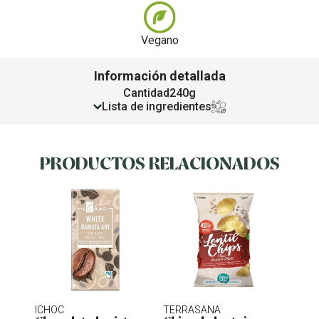
Vegano
Información detallada
Cantidad
240g
Lista de ingredientes
PRODUCTOS RELACIONADOS
ICHOC
TERRASANA
NATU