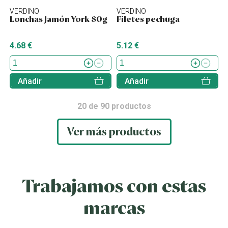
VERDINO
VERDINO
Lonchas Jamón York 80g
Filetes pechuga
4.68 €
5.12 €
Añadir
Añadir
20
de
90
productos
Ver más productos
Trabajamos con estas
marcas