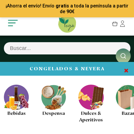
Mis Pedidos
Recetas
¡Ahorra el envío! Envío
gratis
a toda la península a partir
Mis favoritos
Empresas
de
90
€
Cerrar sesión
Contacto
CONGELADOS & NEVERA
Despensa
Dulces &
Bazar
Embutid
Aperitivos
Queso