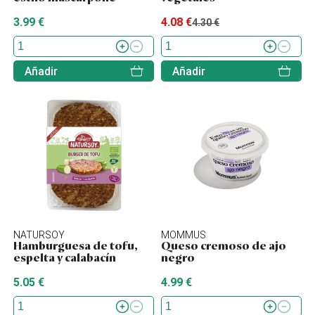
3.99 €
4.08 €
4.30 €
Añadir
Añadir
NATURSOY
MOMMUS
Hamburguesa de tofu,
Queso cremoso de ajo
espelta y calabacín
negro
5.05 €
4.99 €