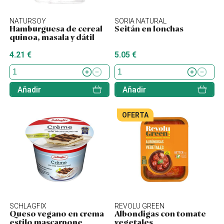
NATURSOY
SORIA NATURAL
Hamburguesa de cereal
Seitán en lonchas
quinoa, masala y dátil
4.21 €
5.05 €
Añadir
Añadir
OFERTA
SCHLAGFIX
REVOLU GREEN
Queso vegano en crema
Albondigas con tomate
estilo mascarpone
vegetales