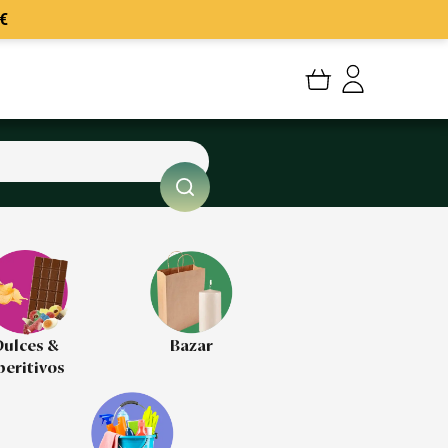
€
Mi cuenta
Mis Pedidos
Mis favoritos
Cerrar sesión
ulces &
Bazar
peritivos