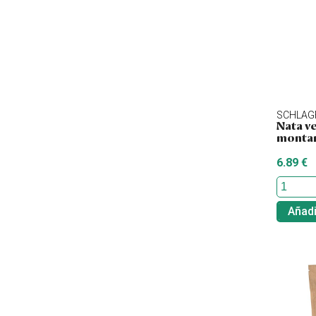
Schlagfix
Sempio
Sesmans
Terrasana
Trevijano
Unfished
Vegetalia
SCHLAG
Nata v
montar
6.89 €
Añadi