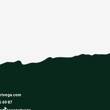
etvega.com
5 69 87