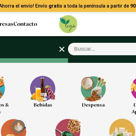
Ahorra el envío! Envío
gratis
a toda la península a partir de
90
resas
Contacto
os &
Bebidas
Despensa
D
a
A