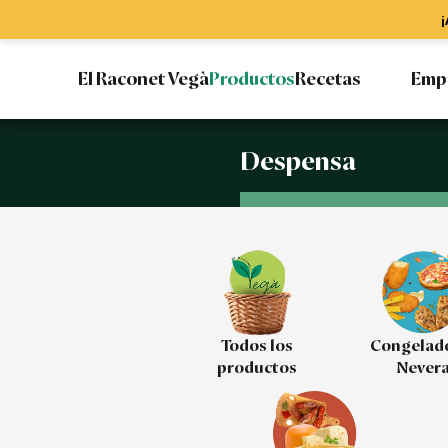
¡
El Raconet Vegà
Productos
Recetas
Emp
Despensa
Todos los
Congelad
productos
Never