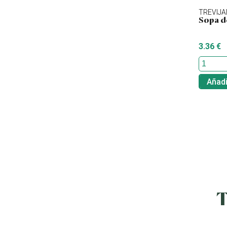
TREVIJ
Sopa d
3.36 €
Añadi
T