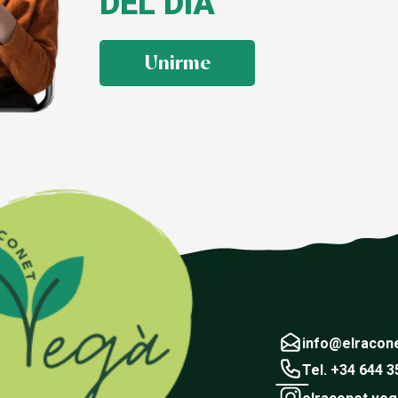
DEL DÍA
Unirme
info@elracon
Tel. +34 644 3