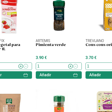
FIX
ARTEMIS
TREVIJANO
egetal para
Pimienta verde
Cous cous ori
 1L
3.90 €
3.70 €
r
Añadir
Añadir