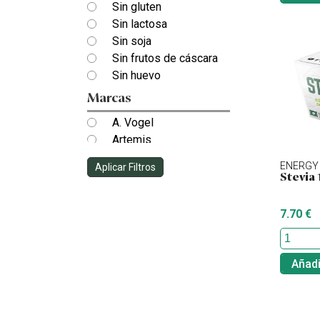
Sin gluten
Sin lactosa
Sin soja
Sin frutos de cáscara
Sin huevo
Marcas
A. Vogel
Artemis
Casa Amella
ENERGY 
Aplicar Filtros
Clearspring
Stevia
El Granero Integral
Energy Feelings
7.70 €
Esencia y Sabor
Naturgreen
Natursoy
Añadi
Oleander
Salud Viva
Sanygran