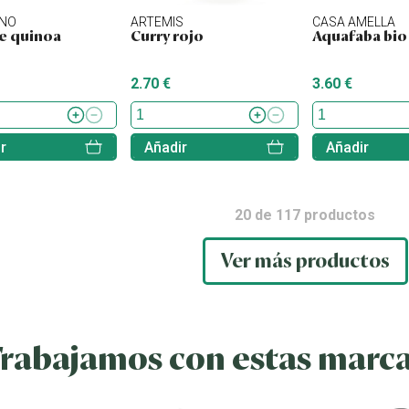
ANO
ARTEMIS
CASA AMELLA
e quinoa
Curry rojo
Aquafaba bio
2.70 €
3.60 €
r
Añadir
Añadir
20
de
117
productos
Ver más productos
rabajamos con estas marc