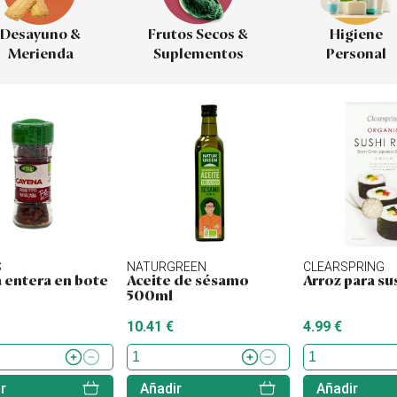
Desayuno &
Frutos Secos &
Higiene
Merienda
Suplementos
Personal
S
NATURGREEN
CLEARSPRING
 entera en bote
Aceite de sésamo
Arroz para su
500ml
10.41 €
4.99 €
r
Añadir
Añadir