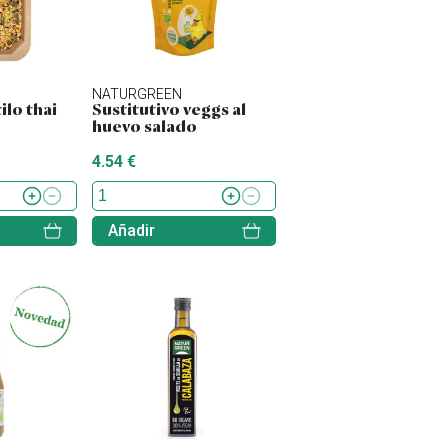
NATURGREEN
ilo thai
Sustitutivo veggs al
huevo salado
4.54 €
Añadir