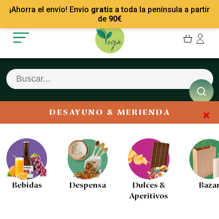
Mis Pedidos
Recetas
¡Ahorra el envío! Envío
gratis
a toda la península a partir
Mis favoritos
Empresas
de
90
€
Cerrar sesión
Contacto
DESAYUNO & MERIENDA
Bebidas
Despensa
Dulces &
Baza
Aperitivos