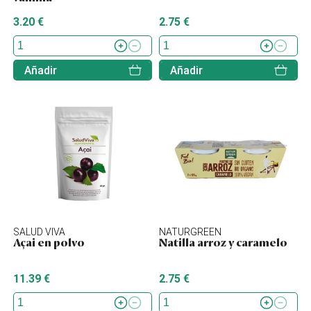
3.20 €
2.75 €
Añadir
Añadir
SALUD VIVA
NATURGREEN
Açai en polvo
Natilla arroz y caramelo
11.39 €
2.75 €