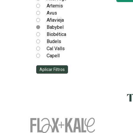
Artemis
Avus
Añavieja
Babybel
Biobética
Budels
Cal Valls
Capell
Captain Kombucha
Aplicar Filtros
Casa Amella
Castagno
Clearspring
Dialsi
T
Eco Basics
Ecolife foods
El Granero Integral
Energy Feelings
Esencia y Sabor