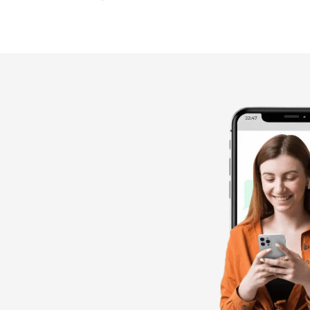
Fadaic
Fair Squared
Fermaggio
Fini
Frankonia
Gaia
Germinal Bio
Good & Green
Good Sparks
Guimarana
Happy V Planet
Heura
Ichoc
Jay & Joy
Komvida
La Carleta
La Finestra sul Cielo
La Vida Vegan
Le Pain des Fleurs