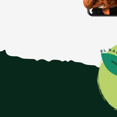
Lima
Mandolé
Mayoneur
Mex Al
Milford
Mommus
Natruly
Natumi
Natural Cool
Natureco
Naturgreen
Natursoy
Nobela
Nurishh
Nutri Aliments
Nutty Artisan Food
Nuveg
Obrador Sorribas
Oceana