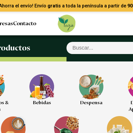
Ahorra el envío! Envío
gratis
a toda la península a partir de
90
resas
Contacto
roductos
os &
Bebidas
Despensa
D
a
A