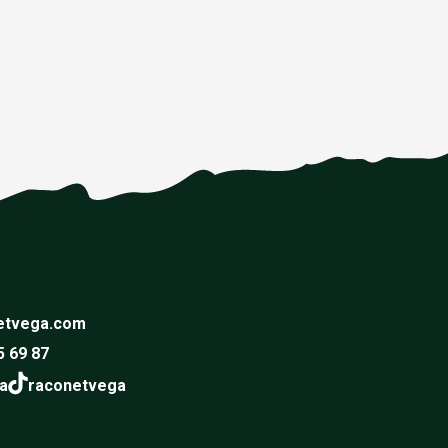
etvega.com
5 69 87
a
raconetvega