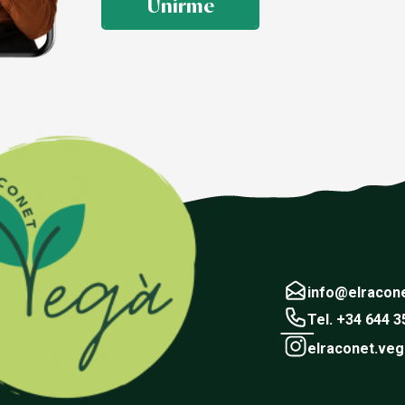
Unirme
info@elracon
Tel. +34 644 3
elraconet.veg