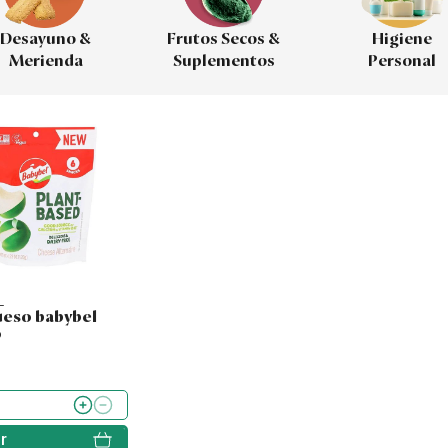
Desayuno &
Frutos Secos &
Higiene
Merienda
Suplementos
Personal
L
ueso babybel
o
r