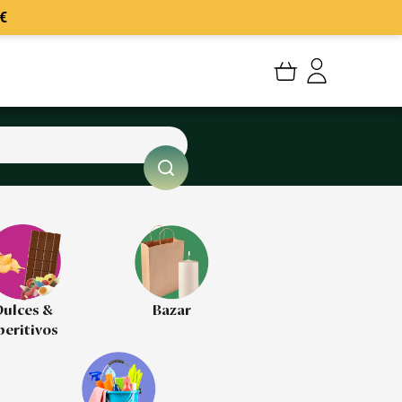
€
Mi cuenta
Mis Pedidos
Mis favoritos
Cerrar sesión
ulces &
Bazar
peritivos