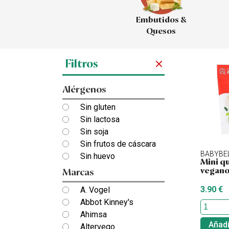
Embutidos &
Quesos
Filtros
Alérgenos
Sin gluten
Sin lactosa
Sin soja
Sin frutos de cáscara
BABYBE
Sin huevo
Mini q
vegan
Marcas
3.90 €
A. Vogel
Abbot Kinney's
Ahimsa
Añadi
Altervego