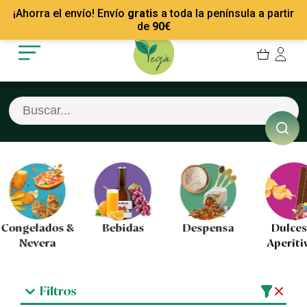
Mis Pedidos
Recetas
¡Ahorra el envío! Envío
gratis
a toda la península a partir
Mis favoritos
Empresas
de
90
€
Cerrar sesión
Contacto
Congelados &
Bebidas
Despensa
Dulces
Nevera
Aperiti
Filtros