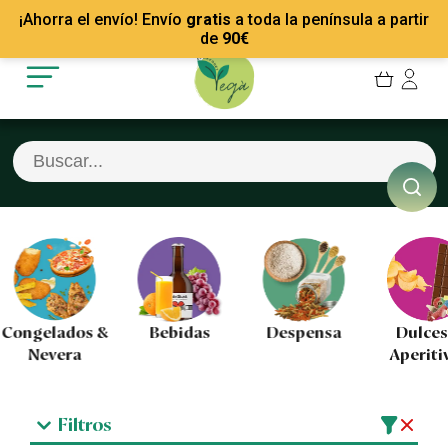
Mis Pedidos
Recetas
¡Ahorra el envío! Envío
gratis
a toda la península a partir
Mis favoritos
Empresas
de
90
€
Cerrar sesión
Contacto
Congelados &
Bebidas
Despensa
Dulces
Nevera
Aperiti
Filtros