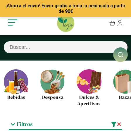
Mis Pedidos
Recetas
¡Ahorra el envío! Envío
gratis
a toda la península a partir
Mis favoritos
Empresas
de
90
€
Cerrar sesión
Contacto
Bebidas
Despensa
Dulces &
Baza
Aperitivos
Filtros