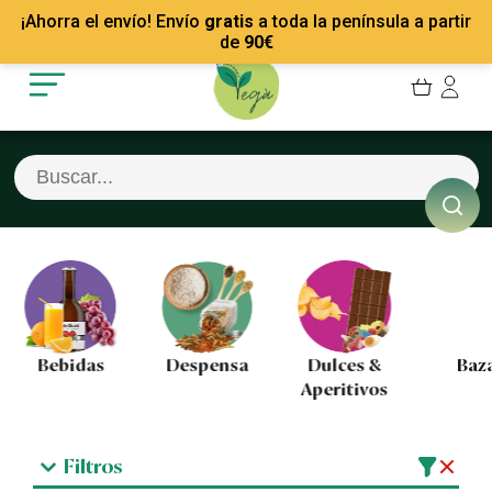
Mis Pedidos
Recetas
¡Ahorra el envío! Envío
gratis
a toda la península a partir
Mis favoritos
Empresas
de
90
€
Cerrar sesión
Contacto
Bebidas
Despensa
Dulces &
Baza
Aperitivos
Filtros