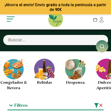
Mis Pedidos
Recetas
¡Ahorra el envío! Envío
gratis
a toda la península a partir
Mis favoritos
Empresas
de
90
€
Cerrar sesión
Contacto
Congelados &
Bebidas
Despensa
Dulces
Nevera
Aperiti
Filtros