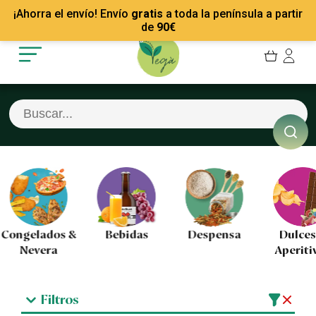
Mis Pedidos
Recetas
¡Ahorra el envío! Envío
gratis
a toda la península a partir
Mis favoritos
Empresas
de
90
€
Cerrar sesión
Contacto
&
Bebidas
Despensa
Dulces &
Ba
Aperitivos
Filtros