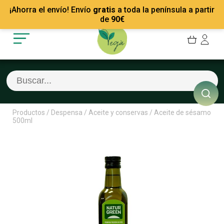
Mis Pedidos
Recetas
¡Ahorra el envío! Envío
gratis
a toda la península a partir
Mis favoritos
Empresas
de
90
€
Cerrar sesión
Contacto
Productos
/
Despensa
/
Aceite y conservas
/
Aceite de sésamo
500ml