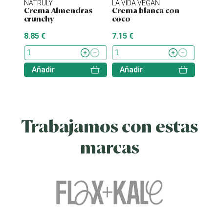
NATRULY
LA VIDA VEGAN
NATU
Crema Almendras
Crema blanca con
Nati
crunchy
coco
caca
8.85 €
7.15 €
3.20 
Añadir
Añadir
Aña
Trabajamos con estas
marcas