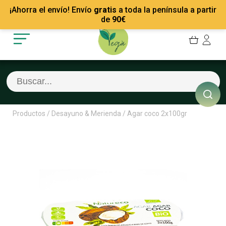
Mis Pedidos
Recetas
¡Ahorra el envío! Envío
gratis
a toda la península a partir
Mis favoritos
Empresas
de
90
€
Cerrar sesión
Contacto
Productos
/
Desayuno & Merienda
/
Agar coco 2x100gr