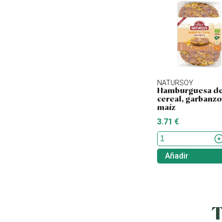
NATURSOY
Hamburguesa d
cereal, garbanzo
maíz
3.71 €
Añadir
T