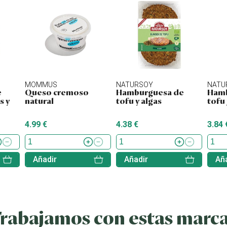
MOMMUS
NATURSOY
NATU
e
Queso cremoso
Hamburguesa de
Hamb
s y
natural
tofu y algas
tofu
4.99 €
4.38 €
3.84 
Añadir
Añadir
Aña
rabajamos con estas marc