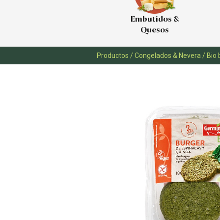
Embutidos &
Quesos
Productos
/
Congelados & Nevera
/
Bio 