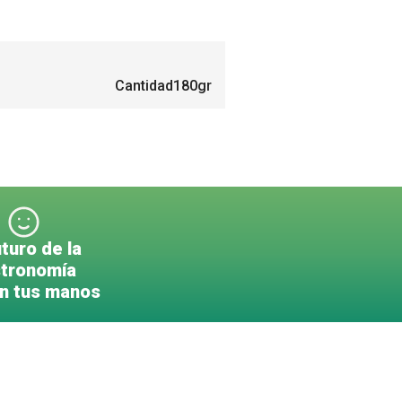
Cantidad
180gr
uturo de la
tronomía
en tus manos