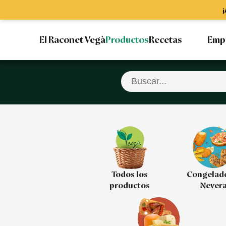
¡
El Raconet Vegà
Productos
Recetas
Emp
Todos los
Congelad
productos
Never