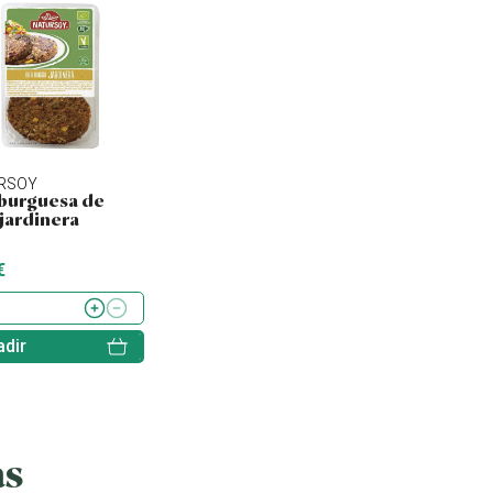
RSOY
NATURSOY
SORIA NATURAL
urguesa de
Hamburguesa de
Tofu ahumado
 jardinera
quinoa, kale y
lentejas
€
4.43 €
2.60 €
dir
Añadir
Añadir
as