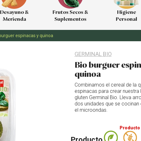
Desayuno &
Frutos Secos &
Higiene
Merienda
Suplementos
Personal
burguer espinacas y quinoa
GERMINAL BIO
Bio burguer espin
quinoa
Combinamos el cereal de la qu
espinacas para crear nuestra 
gluten Germinal Bio. Lleva arr
dos unidades que se cocinan 
el microondas.
Producto 
Producto