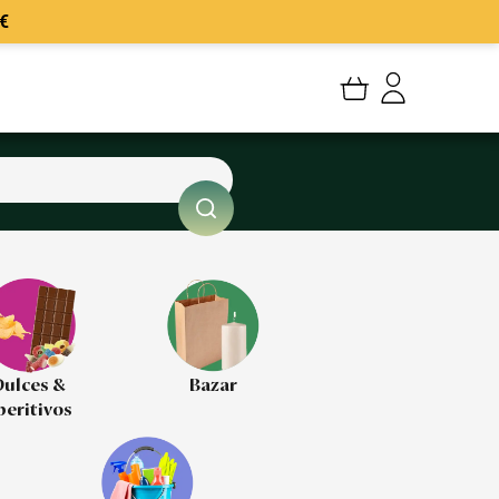
€
Mi cuenta
Mis Pedidos
Mis favoritos
Cerrar sesión
ulces &
Bazar
peritivos