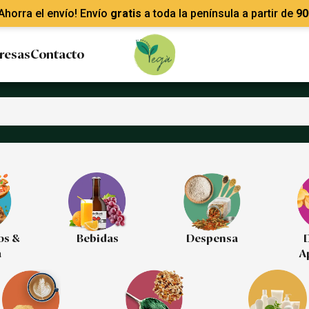
Ahorra el envío! Envío
gratis
a toda la península a partir de
90
resas
Contacto
os &
Bebidas
Despensa
D
a
A