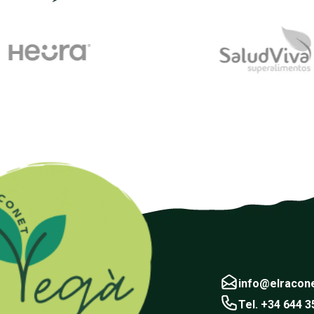
info@elracon
Tel. +34 644 3