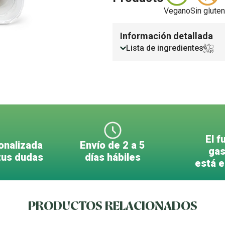
Vegano
Sin gluten
Información detallada
Lista de ingredientes
El f
onalizada
Envío de 2 a 5
gas
tus dudas
días hábiles
está 
PRODUCTOS RELACIONADOS