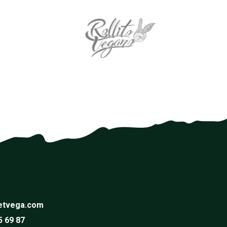
etvega.com
5 69 87