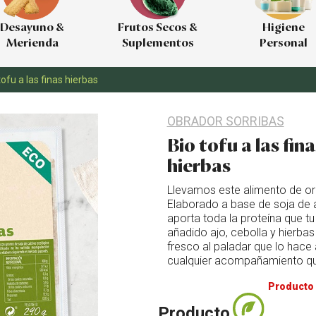
Desayuno &
Frutos Secos &
Higiene
Merienda
Suplementos
Personal
tofu a las finas hierbas
OBRADOR SORRIBAS
Bio tofu a las fina
hierbas
Llevamos este alimento de orige
Elaborado a base de soja de a
aporta toda la proteína que t
añadido ajo, cebolla y hierba
fresco al paladar que lo hace
cualquier acompañamiento que
Producto 
Producto