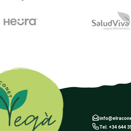
info@elracon
Tel. +34 644 3