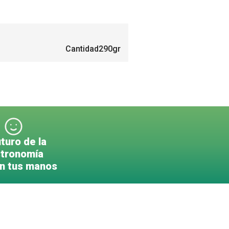
Cantidad
290gr
uturo de la
tronomía
en tus manos