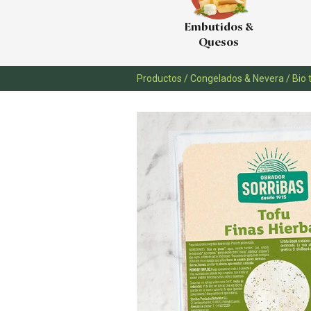
Embutidos &
Quesos
Productos
/
Congelados & Nevera
/
Bio 