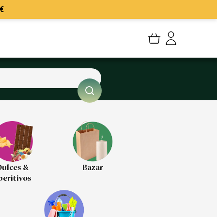
€
Mi cuenta
Mis Pedidos
Mis favoritos
Cerrar sesión
ulces &
Bazar
peritivos