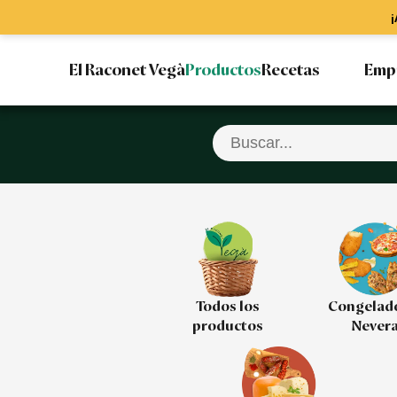
¡
El Raconet Vegà
Productos
Recetas
Emp
Todos los
Congelad
productos
Never