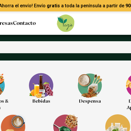
Ahorra el envío! Envío
gratis
a toda la península a partir de
90
resas
Contacto
os &
Bebidas
Despensa
D
a
A