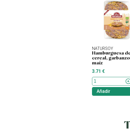
NATURSOY
Hamburguesa d
cereal, garbanzo
maíz
3.71 €
Añadir
T