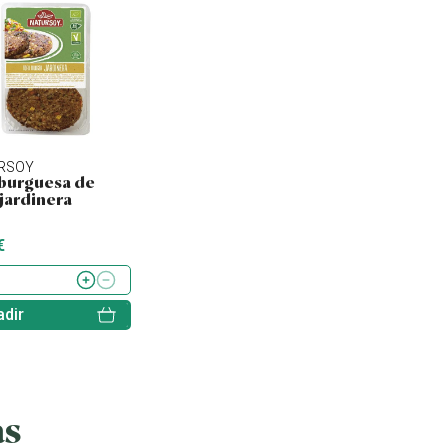
RSOY
NATURSOY
SORIA NATURAL
urguesa de
Hamburguesa de
Tofu ahumado
 jardinera
quinoa, kale y
lentejas
€
4.43 €
2.60 €
dir
Añadir
Añadir
as