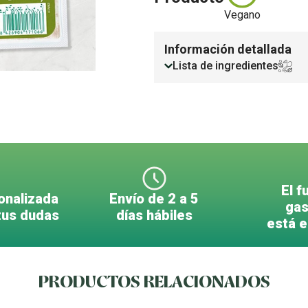
Vegano
Información detallada
Lista de ingredientes
El f
onalizada
Envío de 2 a 5
gas
tus dudas
días hábiles
está 
PRODUCTOS RELACIONADOS