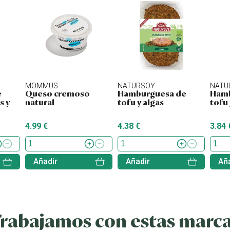
MOMMUS
NATURSOY
NATU
e
Queso cremoso
Hamburguesa de
Hamb
s y
natural
tofu y algas
tofu
4.99 €
4.38 €
3.84 
Añadir
Añadir
Aña
rabajamos con estas marc