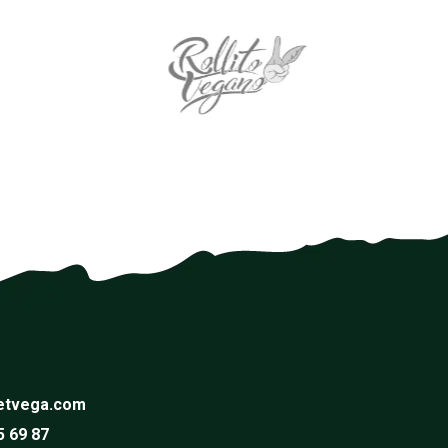
etvega.com
5 69 87