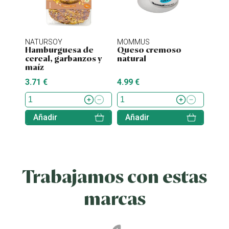
NATURSOY
MOMMUS
NATU
Hamburguesa de
Queso cremoso
Hamb
cereal, garbanzos y
natural
tofu 
maíz
3.71 €
4.99 €
4.38 
Añadir
Añadir
Aña
Trabajamos con estas
marcas