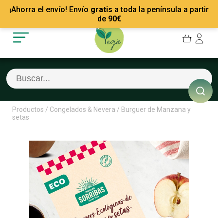
Mis Pedidos
Recetas
¡Ahorra el envío! Envío
gratis
a toda la península a partir
Mis favoritos
Empresas
de
90
€
Cerrar sesión
Contacto
Productos
/
Congelados & Nevera
/
Burguer de Manzana y
setas