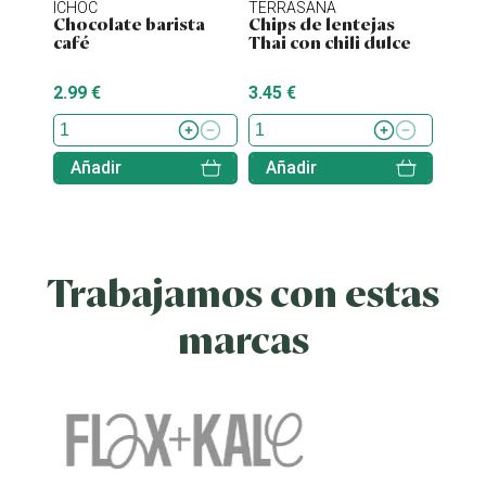
ICHOC
TERRASANA
NATU
Chocolate barista
Chips de lentejas
Chips
café
Thai con chili dulce
bio 
2.99 €
3.45 €
2.25 
Añadir
Añadir
Aña
Trabajamos con estas
marcas