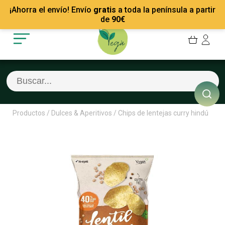
Mis Pedidos
Recetas
¡Ahorra el envío! Envío
gratis
a toda la península a partir
Mis favoritos
Empresas
de
90
€
Cerrar sesión
Contacto
Productos
/
Dulces & Aperitivos
/
Chips de lentejas curry hindú