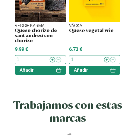
VEGGIE KARMA
VÄCKA
MOM
Queso chorizo de
Queso vegetal vrie
Ques
sant andreu con
truf
chorizo
9.99 €
6.73 €
5.49 
Añadir
Añadir
Aña
Trabajamos con estas
marcas