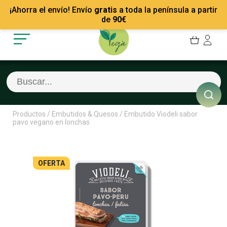
Mis Pedidos
Recetas
¡Ahorra el envío! Envío
gratis
a toda la península a partir
Mis favoritos
Empresas
de
90
€
Cerrar sesión
Contacto
Productos
/
Embutidos & Quesos
/
Embutido Viodeli sabor
pavo vegano en lonchas
OFERTA