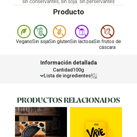
sin conservantes, sin soja. sin perservantes
Producto
Vegano
Sin soja
Sin gluten
Sin lactosa
Sin frutos de
cáscara
Información detallada
Cantidad
100g
Lista de ingredientes
PRODUCTOS RELACIONADOS