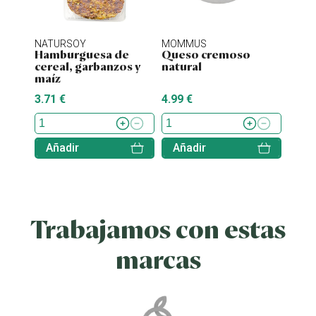
NATURSOY
MOMMUS
NATU
Hamburguesa de
Queso cremoso
Hamb
cereal, garbanzos y
natural
tofu 
maíz
3.71 €
4.99 €
4.38 
Añadir
Añadir
Aña
Trabajamos con estas
marcas