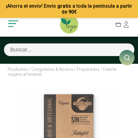
Mis Pedidos
Recetas
¡Ahorra el envío! Envío
gratis
a toda la península a partir
Mis favoritos
Empresas
de
90
€
Cerrar sesión
Contacto
Productos
/
Congelados & Nevera
/
Preparados
/
Falafel
vegano artesanal