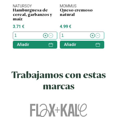
NATURSOY
MOMMUS
NATU
Hamburguesa de
Queso cremoso
Hamb
cereal, garbanzos y
natural
tofu 
maíz
3.71 €
4.99 €
4.38 
Añadir
Añadir
Aña
Trabajamos con estas
marcas