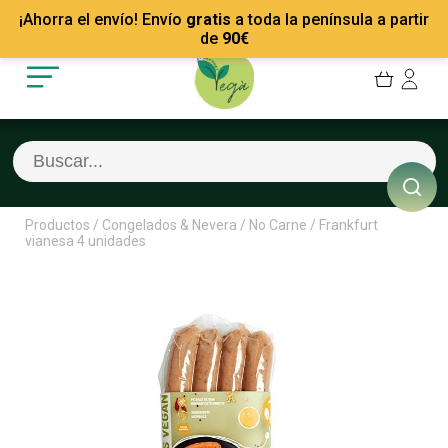
Mis Pedidos
Recetas
¡Ahorra el envío! Envío
gratis
a toda la península a partir
Mis favoritos
Empresas
de
90
€
Cerrar sesión
Contacto
Productos
/
Congelados & Nevera
/
No Carne
/
Frankfurt
vianesa 4 unidades