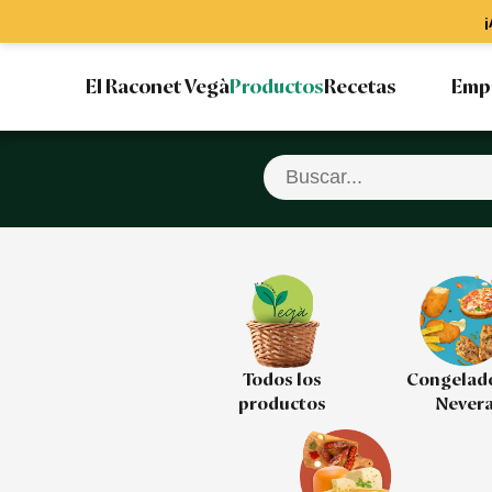
¡
El Raconet Vegà
Productos
Recetas
Emp
Todos los
Congelad
productos
Never