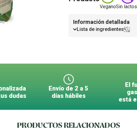
Vegano
Sin lacto
Información detallada
Lista de ingredientes
El f
onalizada
Envío de 2 a 5
gas
tus dudas
días hábiles
está 
PRODUCTOS RELACIONADOS