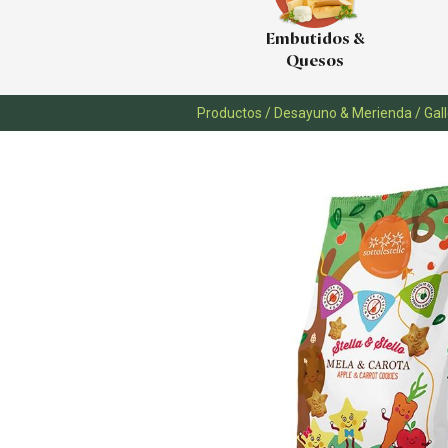
Embutidos &
Quesos
Productos
/
Desayuno & Merienda
/
Gal