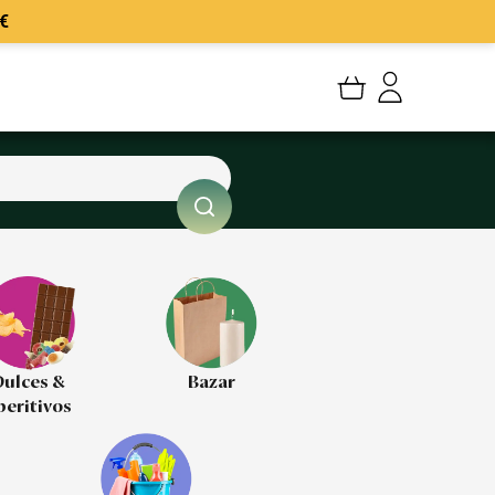
€
Mi cuenta
Mis Pedidos
Mis favoritos
Cerrar sesión
ulces &
Bazar
peritivos