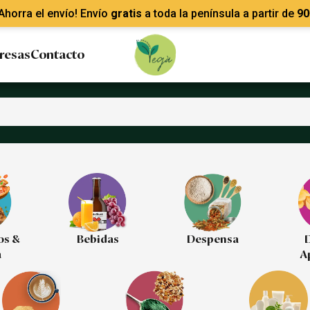
Ahorra el envío! Envío
gratis
a toda la península a partir de
90
resas
Contacto
os &
Bebidas
Despensa
D
a
A