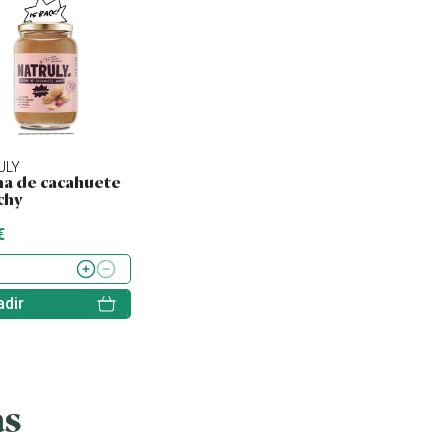
ULY
NATURGREEN
NATURGREEN
a de cacahuete
Natilla almendra y
Natilla arroz y va
chy
vainilla
€
3.20 €
2.75 €
dir
Añadir
Añadir
as