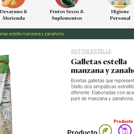
Desayuno &
Frutos Secos &
Higiene
Merienda
Suplementos
Personal
letas estella manzana y zanahoria
SOTTOLESTELLE
Galletas estella
manzana y zanah
Bonitas galletas que represent
Stello dos simpáticas estrelli
diferente. Elaboradas con acei
puré de manzana y zanahoria.
Producto 
Producto