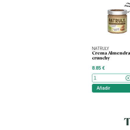
NATRULY
Crema Almendra
crunchy
8.85 €
Añadir
T