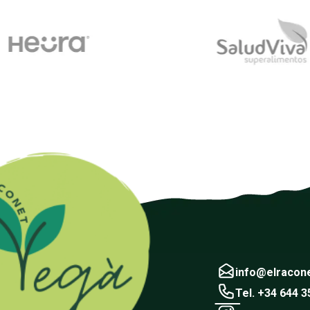
info@elracon
Tel. +34 644 3