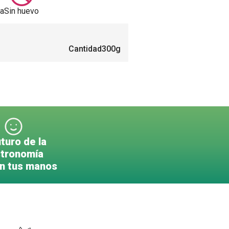
sa
Sin huevo
Cantidad
300g
uturo de la
tronomía
en tus manos