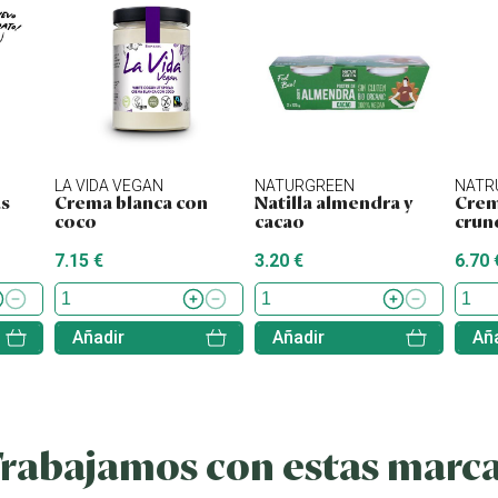
LA VIDA VEGAN
NATURGREEN
NATR
s
Crema blanca con
Natilla almendra y
Crem
coco
cacao
crun
7.15 €
3.20 €
6.70 
Añadir
Añadir
Aña
rabajamos con estas marc