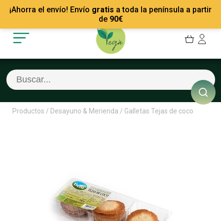
Mis Pedidos
Recetas
¡Ahorra el envío! Envío
gratis
a toda la península a partir
Mis favoritos
Empresas
de
90
€
Cerrar sesión
Contacto
Productos
/
Desayuno & Merienda
/
Galletas Tejas de coco