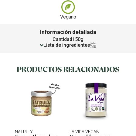
Vegano
Información detallada
Cantidad
150g
Lista de ingredientes
PRODUCTOS RELACIONADOS
NATRULY
LA VIDA VEGAN
NATU