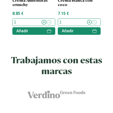
Crema Almendras
Crema blanca con
Nati
crunchy
coco
caca
8.85 €
7.15 €
3.20 
Añadir
Añadir
Aña
Trabajamos con estas
marcas