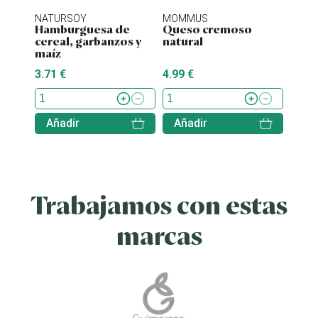
NATURSOY
MOMMUS
NATU
Hamburguesa de
Queso cremoso
Hamb
cereal, garbanzos y
natural
tofu 
maíz
3.71 €
4.99 €
4.38 
Añadir
Añadir
Aña
Trabajamos con estas
marcas