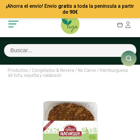
Mis Pedidos
Recetas
¡Ahorra el envío! Envío
gratis
a toda la península a partir
Mis favoritos
Empresas
de
90
€
Cerrar sesión
Contacto
Productos
/
Congelados & Nevera
/
No Carne
/
Hamburguesa
de tofu, espelta y calabacín