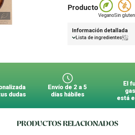
Producto
Vegano
Sin gluten
Información detallada
Lista de ingredientes
El f
onalizada
Envío de 2 a 5
gas
tus dudas
días hábiles
está 
PRODUCTOS RELACIONADOS