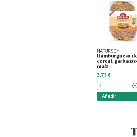
NATURSOY
Hamburguesa d
cereal, garbanzo
maíz
3.71 €
Añadir
T