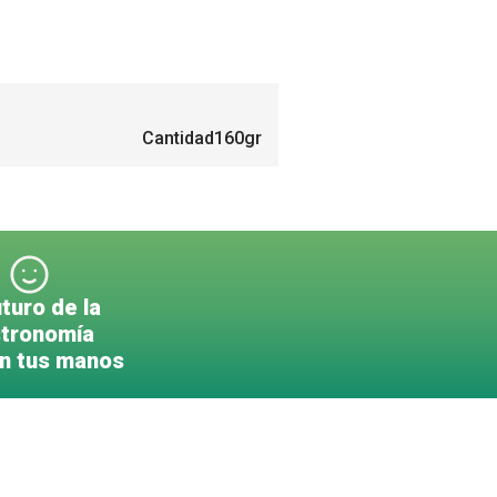
Cantidad
160gr
uturo de la
tronomía
en tus manos