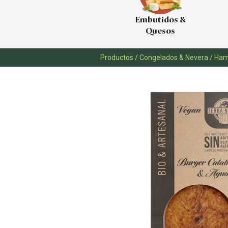
Embutidos &
Quesos
Productos
/
Congelados & Nevera
/
Ham