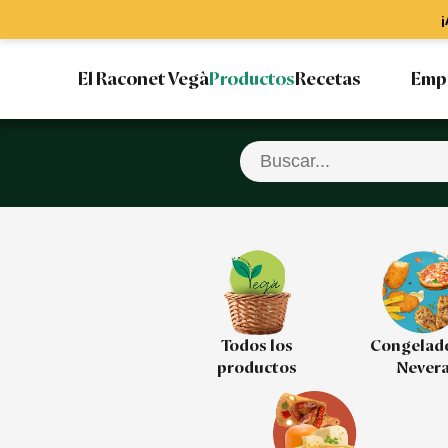
¡
El Raconet Vegà
Productos
Recetas
Emp
Todos los
Congelad
productos
Never