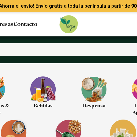
Ahorra el envío! Envío
gratis
a toda la península a partir de
90
resas
Contacto
os &
Bebidas
Despensa
D
a
A