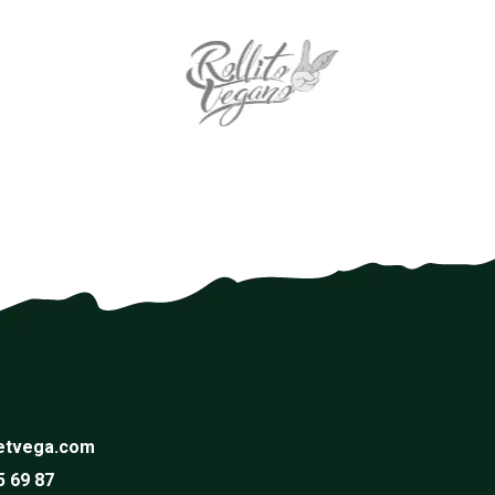
etvega.com
5 69 87