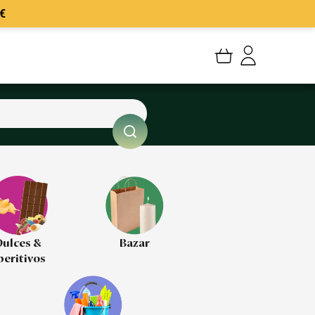
€
Mi cuenta
Mis Pedidos
Mis favoritos
Cerrar sesión
ulces &
Bazar
peritivos