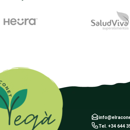
info@elracon
Tel. +34 644 3