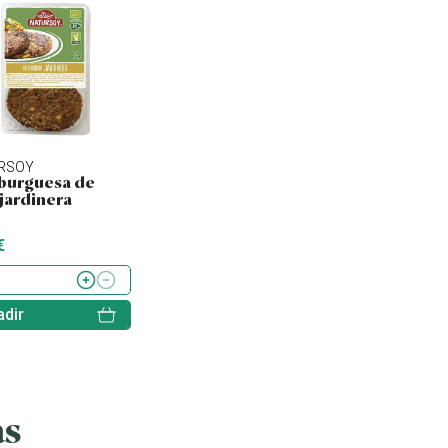
RSOY
NATURSOY
SORIA NATURAL
urguesa de
Hamburguesa de
Tofu ahumado
 jardinera
quinoa, kale y
lentejas
€
4.43 €
2.60 €
dir
Añadir
Añadir
as