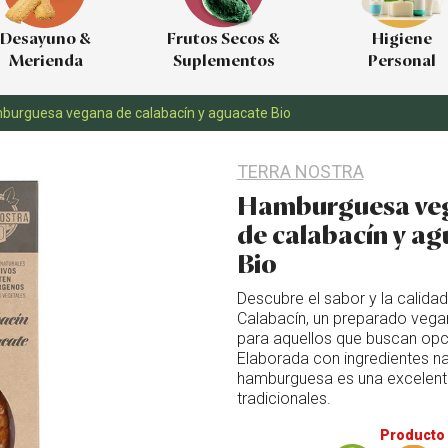
Desayuno &
Frutos Secos &
Higiene
Merienda
Suplementos
Personal
burguesa vegana de calabacín y aguacate Bio
TERRA NOSTRA
Hamburguesa ve
de calabacín y a
Bio
Descubre el sabor y la calida
Calabacín, un preparado vegan
para aquellos que buscan opci
Elaborada con ingredientes na
hamburguesa es una excelente
tradicionales.
Producto 