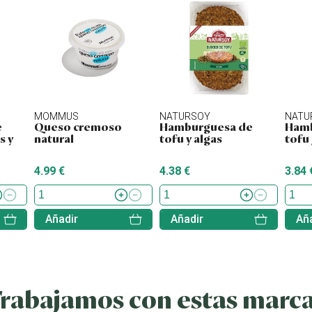
MOMMUS
NATURSOY
NATU
e
Queso cremoso
Hamburguesa de
Hamb
s y
natural
tofu y algas
tofu
4.99 €
4.38 €
3.84 
Añadir
Añadir
Aña
rabajamos con estas marc