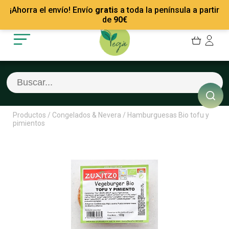
Mis Pedidos
Recetas
¡Ahorra el envío! Envío
gratis
a toda la península a partir
Mis favoritos
Empresas
de
90
€
Cerrar sesión
Contacto
Productos
/
Congelados & Nevera
/
Hamburguesas Bio tofu y
pimientos