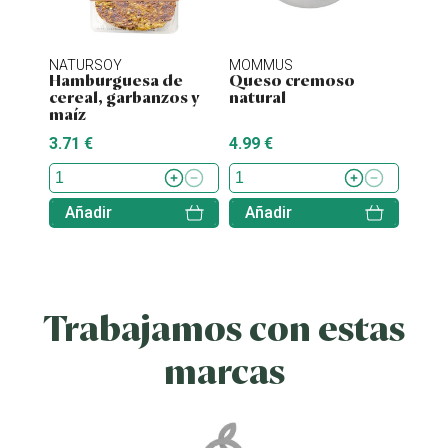
NATURSOY
MOMMUS
NATU
Hamburguesa de
Queso cremoso
Hamb
cereal, garbanzos y
natural
tofu 
maíz
3.71 €
4.99 €
4.38 
Añadir
Añadir
Aña
Trabajamos con estas
marcas