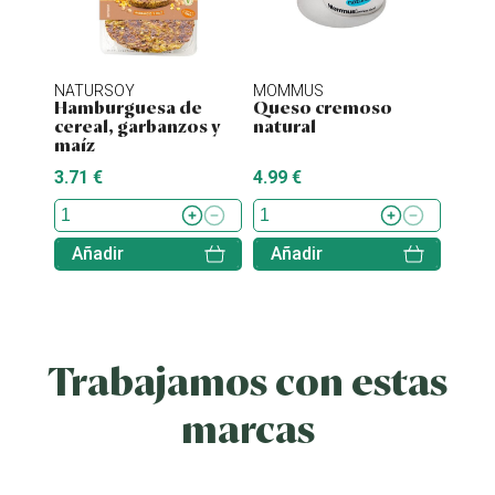
NATURSOY
MOMMUS
NATU
Hamburguesa de
Queso cremoso
Hamb
cereal, garbanzos y
natural
tofu 
maíz
3.71 €
4.99 €
4.38 
Añadir
Añadir
Aña
Trabajamos con estas
marcas