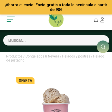
Mis Pedidos
Recetas
¡Ahorra el envío! Envío
gratis
a toda la península a partir
Mis favoritos
Empresas
de
90
€
Cerrar sesión
Contacto
Productos
/
Congelados & Nevera
/
Helados y postres
/
Helado
de pistacho
OFERTA