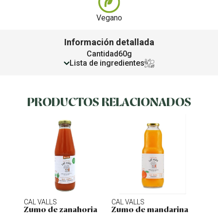
Vegano
Información detallada
Cantidad
60g
Lista de ingredientes
PRODUCTOS RELACIONADOS
CAL VALLS
CAL VALLS
CAL V
Zumo de zanahoria
Zumo de mandarina
Zumo