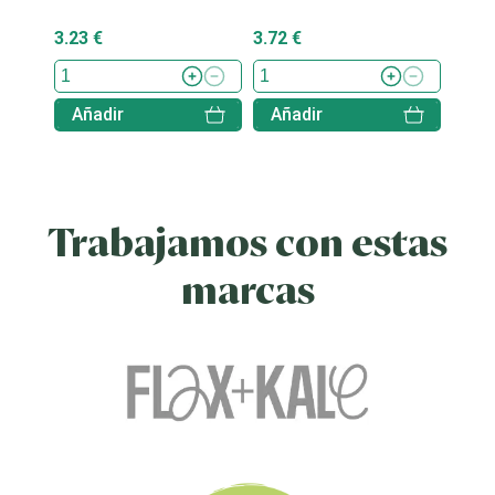
3.23 €
3.72 €
5.35 
Añadir
Añadir
Aña
Trabajamos con estas
marcas