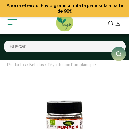
Mis Pedidos
Recetas
¡Ahorra el envío! Envío
gratis
a toda la península a partir
Mis favoritos
Empresas
de
90
€
Cerrar sesión
Contacto
Productos
/
Bebidas
/
Té
/
Infusión Pumpking pie