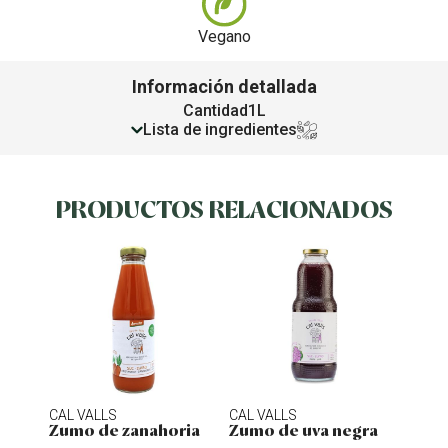
Vegano
Información detallada
Cantidad
1L
Lista de ingredientes
PRODUCTOS RELACIONADOS
CAL VALLS
CAL VALLS
ARTE
Zumo de zanahoria
Zumo de uva negra
Infu
chai 