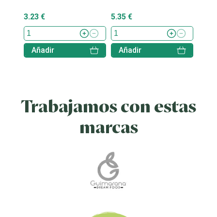
3.23 €
5.35 €
8.85 
Añadir
Añadir
Aña
Trabajamos con estas
marcas