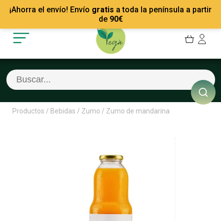
Mis Pedidos
Recetas
¡Ahorra el envío! Envío
gratis
a toda la península a partir
Mis favoritos
Empresas
de
90
€
Cerrar sesión
Contacto
Productos
/
Bebidas
/
Zumo
/
Zumo de mandarina