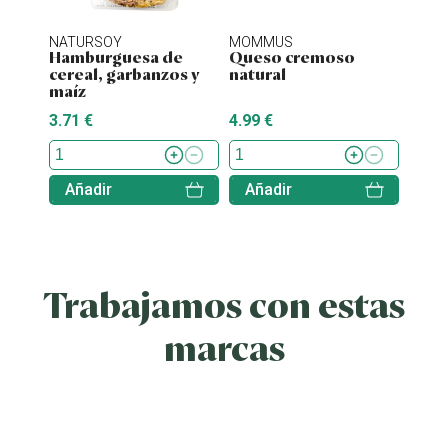
NATURSOY
MOMMUS
NATU
Hamburguesa de
Queso cremoso
Hamb
cereal, garbanzos y
natural
tofu 
maíz
3.71 €
4.99 €
4.38 
Añadir
Añadir
Aña
Trabajamos con estas
marcas