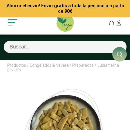
Mis Pedidos
Recetas
¡Ahorra el envío! Envío
gratis
a toda la península a partir
Mis favoritos
Empresas
de
90
€
Cerrar sesión
Contacto
Productos
/
Congelados & Nevera
/
Preparados
/
Judía tierna
al vacío