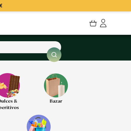
€
Mi cuenta
Mis Pedidos
Mis favoritos
Cerrar sesión
ulces &
Bazar
peritivos