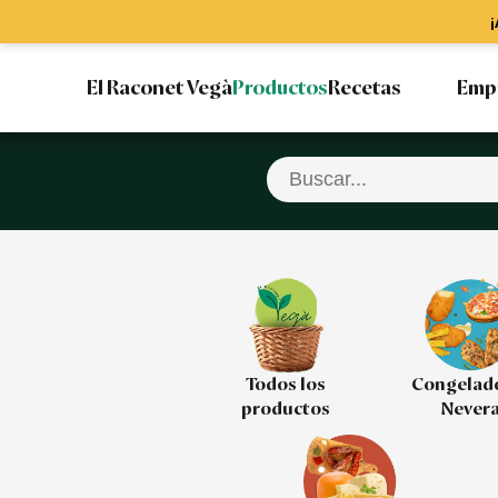
¡
El Raconet Vegà
Productos
Recetas
Emp
Todos los
Congelad
productos
Never