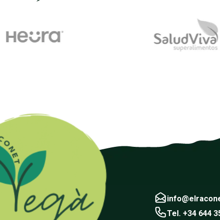
info@elracon
Tel. +34 644 3