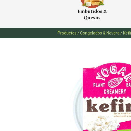
Embutidos &
Quesos
Productos
/
Congelados & Nevera
/
Kefi