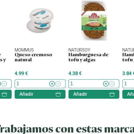
MOMMUS
NATURSOY
NATU
e
Queso cremoso
Hamburguesa de
Hamb
s y
natural
tofu y algas
tofu
4.99 €
4.38 €
3.84 
Añadir
Añadir
Aña
rabajamos con estas marc