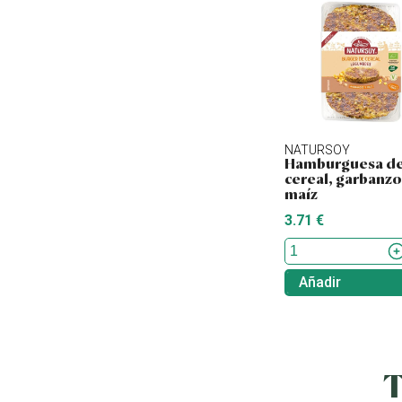
NATURSOY
Hamburguesa d
cereal, garbanzo
maíz
3.71 €
Añadir
T