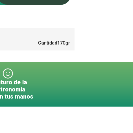
Cantidad
170gr
uturo de la
tronomía
en tus manos