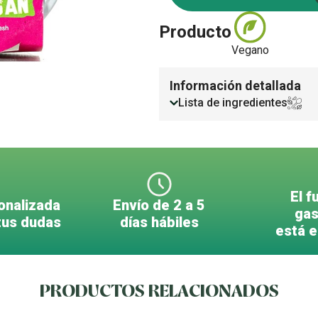
Producto
Vegano
Información detallada
Lista de ingredientes
El f
onalizada
Envío de 2 a 5
gas
tus dudas
días hábiles
está 
PRODUCTOS RELACIONADOS