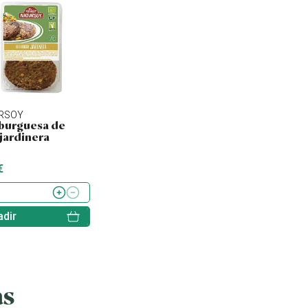
RSOY
NATURSOY
SORIA NATURAL
urguesa de
Hamburguesa de
Tofu ahumado
 jardinera
quinoa, kale y
lentejas
€
4.43 €
2.60 €
dir
Añadir
Añadir
as