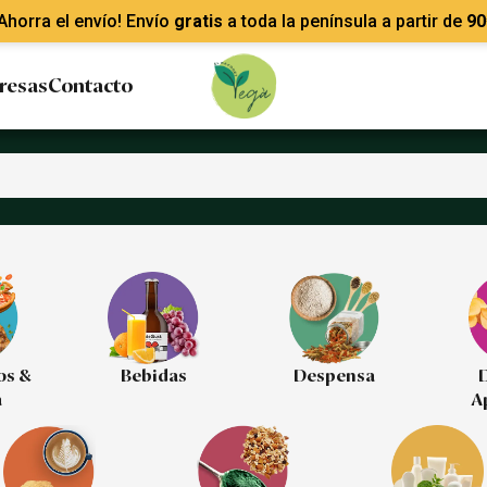
Ahorra el envío! Envío
gratis
a toda la península a partir de
90
resas
Contacto
os &
Bebidas
Despensa
D
a
A