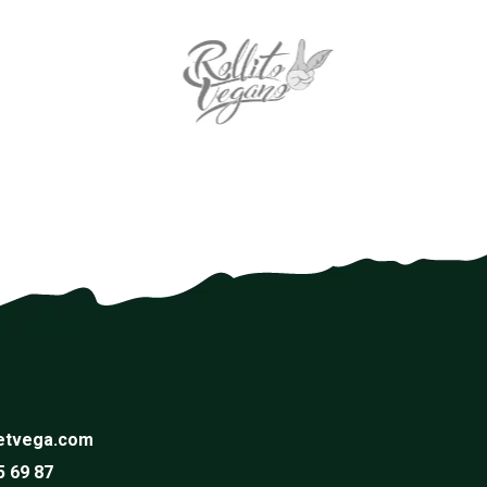
etvega.com
5 69 87