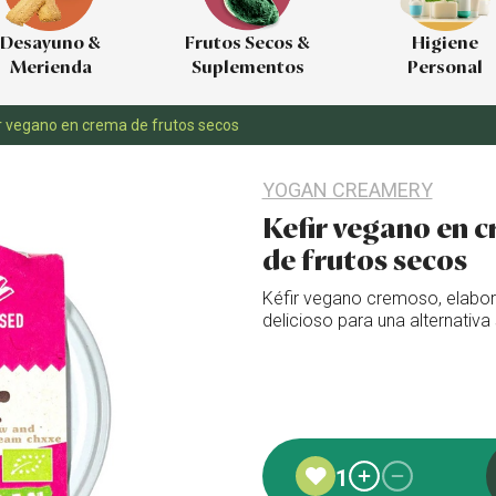
Desayuno &
Frutos Secos &
Higiene
Merienda
Suplementos
Personal
r vegano en crema de frutos secos
YOGAN CREAMERY
Kefir vegano en 
de frutos secos
Kéfir vegano cremoso, elabor
delicioso para una alternativa
Añadido a favoritos
1