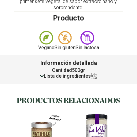
primer kéfir vegetal de sabor extraordinario y
sorprendente.
Producto
Vegano
Sin gluten
Sin lactosa
Información detallada
Cantidad
500gr
Lista de ingredientes
PRODUCTOS RELACIONADOS