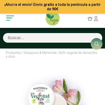
Mis Pedidos
Recetas
¡Ahorra el envío! Envío
gratis
a toda la península a partir
Mis favoritos
Empresas
de
90
€
Cerrar sesión
Contacto
Productos
/
Desayuno & Merienda
/
Kefir vegetal de almendra
y coco