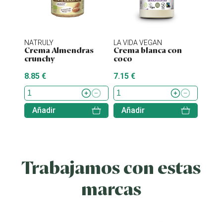
NATRULY
LA VIDA VEGAN
NATU
Crema Almendras
Crema blanca con
Nati
crunchy
coco
caca
8.85 €
7.15 €
3.20 
Añadir
Añadir
Aña
Trabajamos con estas
marcas