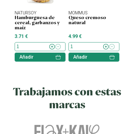
NATURSOY
MOMMUS
NATU
Hamburguesa de
Queso cremoso
Hamb
cereal, garbanzos y
natural
tofu 
maíz
3.71 €
4.99 €
4.38 
Añadir
Añadir
Aña
Trabajamos con estas
marcas