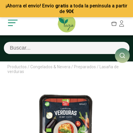
Mis Pedidos
Recetas
¡Ahorra el envío! Envío
gratis
a toda la península a partir
Mis favoritos
Empresas
de
90
€
Cerrar sesión
Contacto
Productos
/
Congelados & Nevera
/
Preparados
/
Lasaña de
verduras