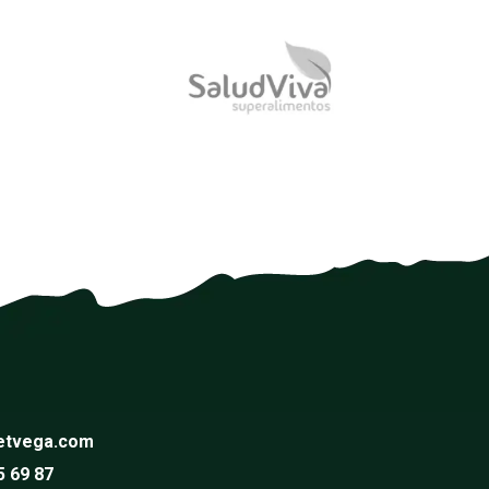
etvega.com
5 69 87