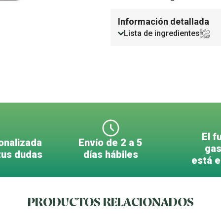
Información detallada
Lista de ingredientes
El f
onalizada
Envío de 2 a 5
gas
tus dudas
días hábiles
está 
PRODUCTOS RELACIONADOS