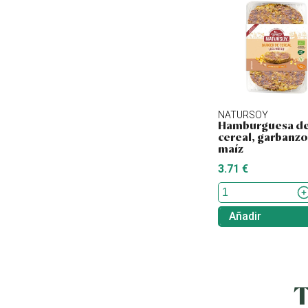
NATURSOY
Hamburguesa d
cereal, garbanzo
maíz
3.71 €
Añadir
T