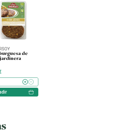
RSOY
NATURSOY
SORIA NATURAL
urguesa de
Hamburguesa de
Tofu ahumado
 jardinera
quinoa, kale y
lentejas
€
4.43 €
2.60 €
dir
Añadir
Añadir
as