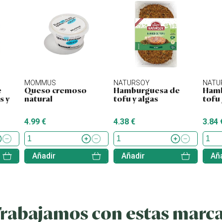
MOMMUS
NATURSOY
NATU
e
Queso cremoso
Hamburguesa de
Hamb
s y
natural
tofu y algas
tofu
4.99 €
4.38 €
3.84 
Añadir
Añadir
Aña
rabajamos con estas marc