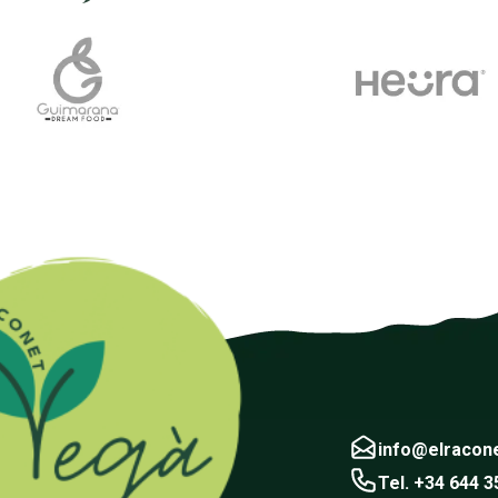
info@elracon
Tel. +34 644 3