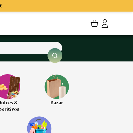
€
Mi cuenta
Mis Pedidos
Mis favoritos
Cerrar sesión
ulces &
Bazar
peritivos