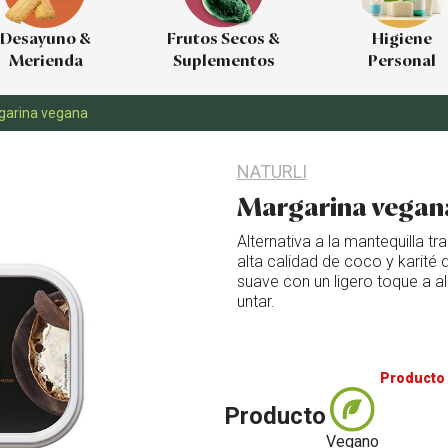
Desayuno &
Frutos Secos &
Higiene
Merienda
Suplementos
Personal
garina vegana
NATURLI
Margarina vegan
Alternativa a la mantequilla t
alta calidad de coco y karité 
suave con un ligero toque a a
untar.
Producto 
Producto
Vegano