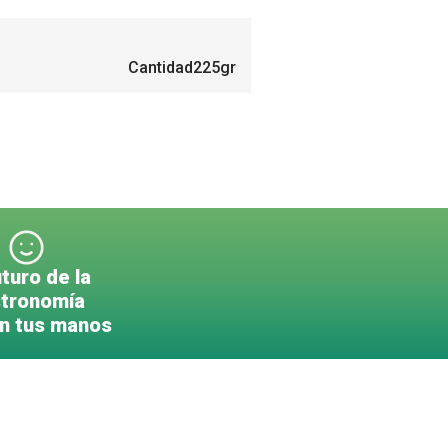
Cantidad
225gr
uturo de la
tronomía
en tus manos