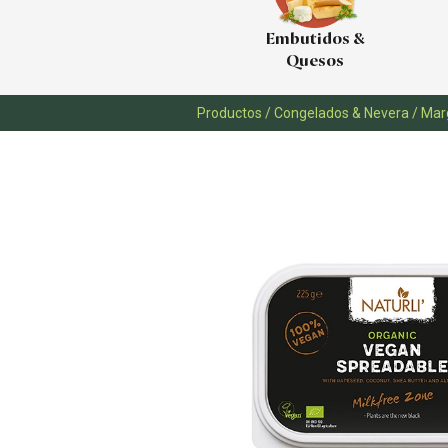
Embutidos &
Quesos
Productos
/
Congelados & Nevera
/
Mar