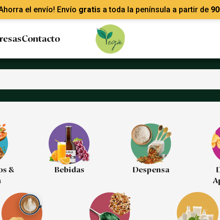
Ahorra el envío! Envío
gratis
a toda la península a partir de
90
resas
Contacto
os &
Bebidas
Despensa
D
a
A