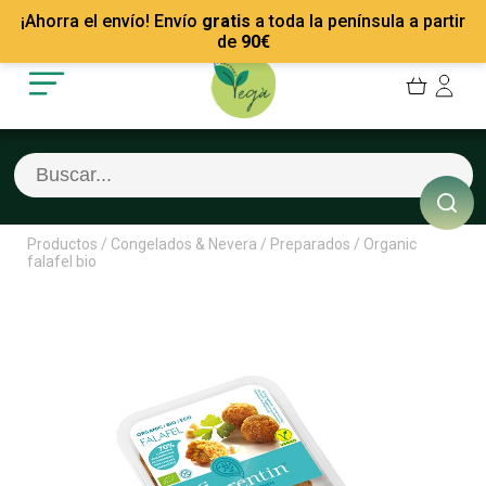
Mis Pedidos
Recetas
¡Ahorra el envío! Envío
gratis
a toda la península a partir
Mis favoritos
Empresas
de
90
€
Cerrar sesión
Contacto
Productos
/
Congelados & Nevera
/
Preparados
/
Organic
falafel bio