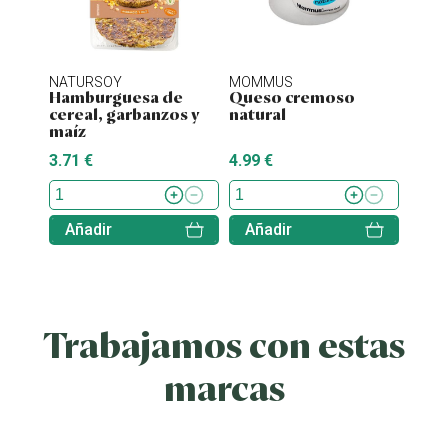
NATURSOY
MOMMUS
NATU
Hamburguesa de
Queso cremoso
Hamb
cereal, garbanzos y
natural
tofu 
maíz
3.71 €
4.99 €
4.38 
Añadir
Añadir
Aña
Trabajamos con estas
marcas