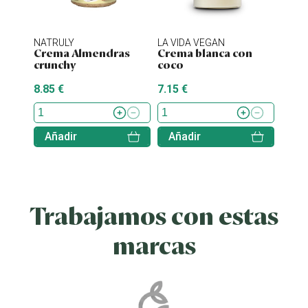
NATRULY
LA VIDA VEGAN
NATU
Crema Almendras
Crema blanca con
Nati
crunchy
coco
caca
8.85 €
7.15 €
3.20 
Añadir
Añadir
Aña
Trabajamos con estas
marcas