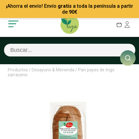
Mis Pedidos
Recetas
¡Ahorra el envío! Envío
gratis
a toda la península a partir
Mis favoritos
Empresas
de
90
€
Cerrar sesión
Contacto
Productos
/
Desayuno & Merienda
/
Pan payes de trigo
sarraceno