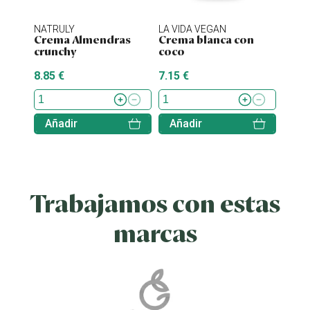
NATRULY
LA VIDA VEGAN
NATU
Crema Almendras
Crema blanca con
Nati
crunchy
coco
caca
8.85 €
7.15 €
3.20 
Añadir
Añadir
Aña
Trabajamos con estas
marcas