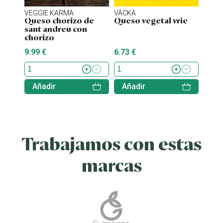
VEGGIE KARMA
VÄCKA
MOM
Queso chorizo de
Queso vegetal vrie
Ques
sant andreu con
truf
chorizo
9.99 €
6.73 €
5.49 
Añadir
Añadir
Aña
Trabajamos con estas
marcas