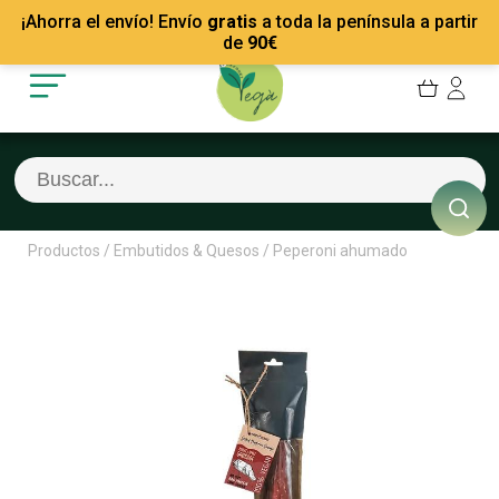
Mis Pedidos
Recetas
¡Ahorra el envío! Envío
gratis
a toda la península a partir
Mis favoritos
Empresas
de
90
€
Cerrar sesión
Contacto
Productos
/
Embutidos & Quesos
/
Peperoni ahumado